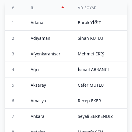
#
İL
AD-SOYAD
1
Adana
Burak YİĞİT
2
Adıyaman
Sinan KUTLU
3
Afyonkarahisar
Mehmet ERİŞ
4
Ağrı
İsmail ABRANCI
5
Aksaray
Cafer MUTLU
6
Amasya
Recep EKER
7
Ankara
Şeyali SERKENDİZ
8
Antalya
Mustafa ŞEN