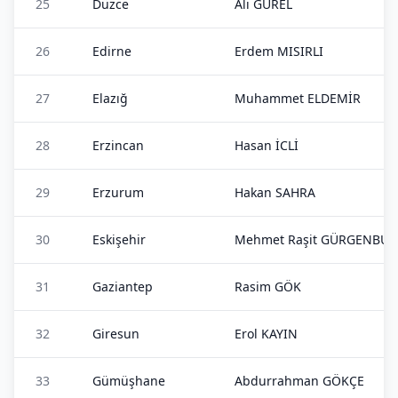
25
Düzce
Ali GÜREL
26
Edirne
Erdem MISIRLI
27
Elazığ
Muhammet ELDEMİR
28
Erzincan
Hasan İCLİ
29
Erzurum
Hakan SAHRA
30
Eskişehir
Mehmet Raşit GÜRGENBU
31
Gaziantep
Rasim GÖK
32
Giresun
Erol KAYIN
33
Gümüşhane
Abdurrahman GÖKÇE