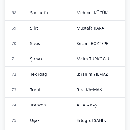
68
Şanlıurfa
Mehmet KÜÇÜK
69
Siirt
Mustafa KARA
70
Sivas
Selami BOZTEPE
71
Şırnak
Metin TÜRKOĞLU
72
Tekirdağ
İbrahim YILMAZ
73
Tokat
Rıza KAYMAK
74
Trabzon
Ali ATABAŞ
75
Uşak
Ertuğrul ŞAHİN