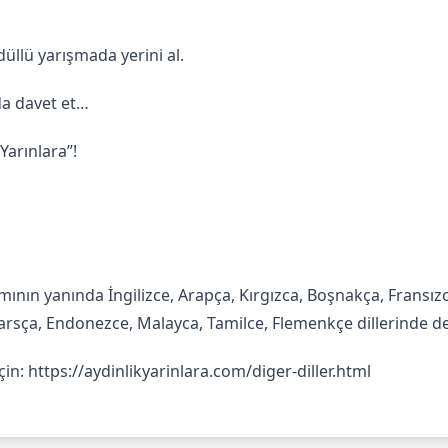
düllü yarışmada yerini al.
 da davet et…
 Yarınlara”!
ının yanında İngilizce, Arapça, Kırgızca, Boşnakça, Fransız
rsça, Endonezce, Malayca, Tamilce, Flemenkçe dillerinde de k
için:
https://aydinlikyarinlara.com/diger-diller.html