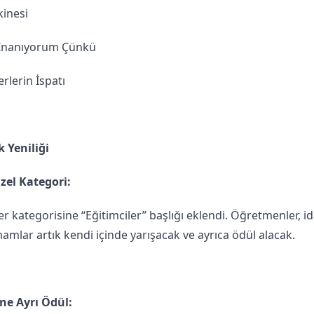
inesi
 İnanıyorum Çünkü
rlerin İspatı
k Yeniliği
Özel Kategori:
nler kategorisine “Eğitimciler” başlığı eklendi. Öğretmenler, id
mlar artık kendi içinde yarışacak ve ayrıca ödül alacak.
ine Ayrı Ödül: