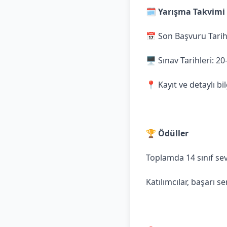
🗓 Yarışma Takvimi
📅 Son Başvuru Tarihi
🖥 Sınav Tarihleri: 20
📍 Kayıt ve detaylı bil
🏆 Ödüller
Toplamda 14 sınıf sevi
Katılımcılar, başarı s