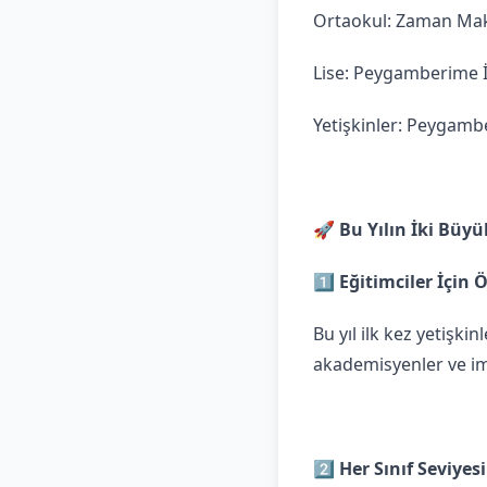
Ortaokul: Zaman Mak
Lise: Peygamberime
Yetişkinler: Peygambe
🚀 Bu Yılın İki Büyü
1️⃣ Eğitimciler İçin 
Bu yıl ilk kez yetişki
akademisyenler ve ima
2️⃣ Her Sınıf Seviyes