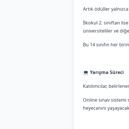
Artık ödüller yalnızc
İlkokul 2. sınıftan li
üniversiteliler ve diğ
Bu 14 sınıfın her biri
💻 Yarışma Süreci
Katılımcılar, belirlen
Online sınav sistemi 
heyecanını yaşayacakl