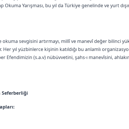
tap Okuma Yarışması, bu yıl da Türkiye genelinde ve yurt dış
 okuma sevgisini artırmayı, millî ve manevî değer bilinci yük
r. Her yıl yüzbinlerce kişinin katıldığı bu anlamlı organizasy
r Efendimizin (s.a.v) nübüvvetini, şahs-ı manevîsini, ahlakı
 Seferberliği
apları:
a