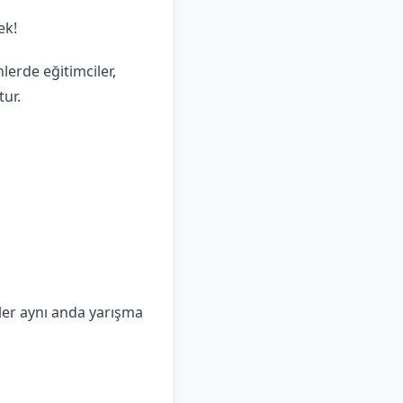
ek!
nlerde eğitimciler,
tur.
ler aynı anda yarışma