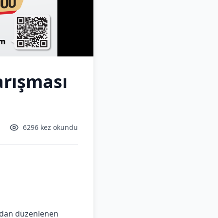
arışması
6296 kez okundu
fından düzenlenen