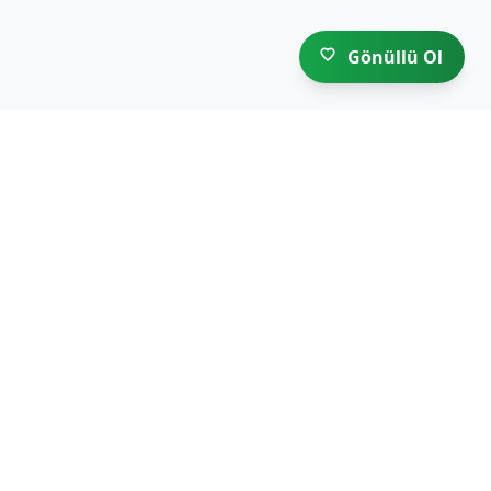
Gönüllü Ol
ULUED
HAKKIMIZDA
YÖNETİM KURULU
DEĞERLER EĞİTİMİ
İLETİŞİM BİLGİLERİ
İLETİŞİM FORMU
BİR FİKRİM/TEKLİFİM VAR
GÖNÜLLÜ OL