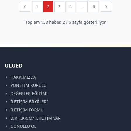
1
2
3
4
...
6
Toplam
138
haber,
2
/
6
sayfa gösteriliyor
ULUED
HAKKIMIZDA
YÖNETİM KURULU
DEĞERLER EĞİTİMİ
İLETİŞİM BİLGİLERİ
İLETİŞİM FORMU
BİR FİKRİM/TEKLİFİM VAR
GÖNÜLLÜ OL